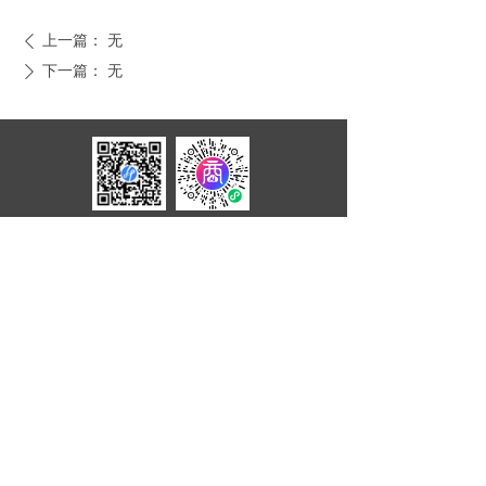
上一篇：
无
ꄴ
下一篇：
无
ꄲ
广州凯迪云信息科技有限公司
广东省广州市海珠区琶洲数字科技产业园A1
栋
4009989020转1
版权所有©
广州凯迪云信息科技有限公司
增值电信业务经营许可证：粤B2-20220059
粤ICP备2021096551号
粤公网安备44010502002052号
本网站支持
IPv6